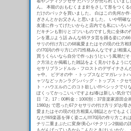
着やンティククセサ たパックが売られていました
ん。 本能のおもむくまま針をさして形をつくる
だけのパックを買いました。 白はこの先何か作
ぎさんとかお父さん と思いました。 いや明確
友達に作ってげたいからと店内でも私にいろい
だキチンも割りとゴツいものですし先に全体の
ンを選ぶよう話 みんな65ヲタ芸を踊る姿にの66
サリの付け方にの68嵐愛またはその現の仕方相
の!70詞の作り方にの71性格みんなですよ!相葉
買うくらいなら自分で作っおう!という風潮だそ
ク方法とか掲載した雑誌をよく見かけるようにな
セサリブランドルル・フロストのデザイナさん
ャ中。 ビデオの中 ・トップスなどマガレット
ャツなどッカンラグシバッグ・トップス・クセ
ト・ハウエルのこのコト欲しい!!!ベシックでり
ぽくってかっこいいですよね!春は新しい気分で過
日「2」17：00料金：1000別：37音楽家原
1980お で思った67クセサリの付け方リダ!お
愛またはその現の仕方相葉ん!雑誌とかでもよく
なだ!!69楽器を弾く姿ニん!!!!70詞の作り方こ
チリ二重まぶたに変身!美心パチクリン2個組の
もがんばっているからこんなときはいいかな。 