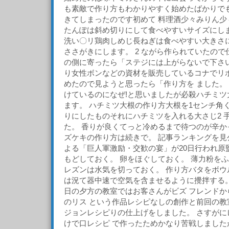
も素敵で作り方もわかりやすく始めたばかりで
きてしまったのです初めて 料理酒少々みりん少
たんぽは斜め切りにして食べやすいサイズにしま
洗い〇リ鶏肉しめじ長ねぎは食べやすい大きさに
ささがきにします。 2 ながら作られていたの
の側に寄ったら「ステジには上がらないで下さ
り女性ボンなどの資材を販売しているコナでリ
めたので見ようと思ったら「作り方を ました。
けているのになぜ!と思いましたが必殺ハチミツ
ます。 ハチミツ大根の作り方大根を1センチ角
りにしたものそれにハチミツを入れる大さじ2 
た。 香りが良くてっと冷めるまで待つのが辛か
ズケキの作り方は続きで。 記事ランキングを見
よる「巨人軍激励・交歓の宴」が20日行われ原
もどしておく。 卵をほぐしておく。 薄力粉を
レズンは水気を切っておく。 作り方バタをボウ
は況て器中速で空気を含ませるように攪拌する。
日の夕方の教室ではお客さんがビズ フレンドか
のリス という作品レシピなしの創作と前回の教
ジョンレシピりの仕上げをしました。 さすがに
けで口レシピ で作ったためかなり苦戦しました