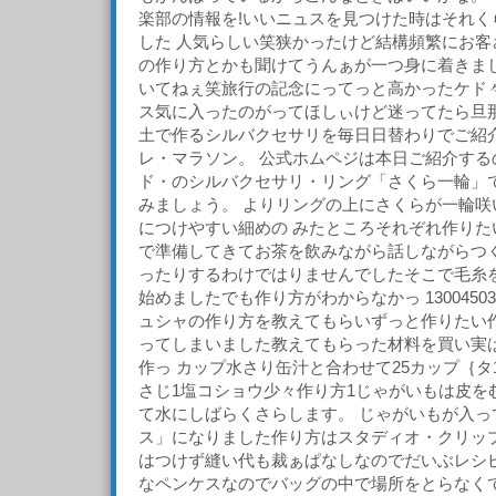
楽部の情報を!いいニュスを見つけた時はそれく
した 人気らしい笑狭かったけど結構頻繁にお客
の作り方とかも聞けてうんぁが一つ身に着きま
いてねぇ笑旅行の記念にってっと高かったケド
ス気に入ったのがってほしぃけど迷ってたら旦那
土で作るシルバクセサリを毎日日替わりでご紹
レ・マラソン。 公式ホムペジは本日ご紹介する
ド・のシルバクセサリ・リング「さくら一輪」で
みましょう。 よりリングの上にさくらが一輪咲
につけやすい細めの みたところそれぞれ作りた
で準備してきてお茶を飲みながら話しながらつ
ったりするわけではりませんでしたそこで毛糸
始めましたでも作り方がわからなかっ 1300450
ュシャの作り方を教えてもらいずっと作りたい
ってしまいました教えてもらった材料を買い実
作っ カップ水さり缶汁と合わせて25カップ｛タ
さじ1塩コショウ少々作り方1じゃがいもは皮を
て水にしばらくさらします。 じゃがいもが入っ
ス」になりました作り方はスタディオ・クリップ
はつけず縫い代も裁ぁぱなしなのでだいぶレシピ
なペンケスなのでバッグの中で場所をとらなく