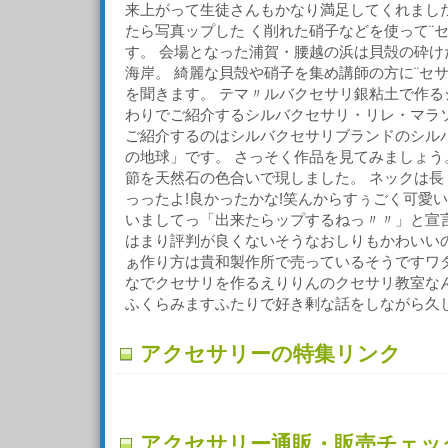
来上がって生徒さんもかなり満足してくれました
たら写真ップした く削れた硝子などを使って¨
す。 会場となった浦賀・腰越の浜は貝殻の砕け
海岸。 綺麗な貝殻や硝子を集め講師の方に¨セ
を聞きます。 テマ〃ルバクセサリ銀粘土で作る
わりでご紹介するシルバクセサリ・リレ・マラソ
ご紹介するのはシルバクセサリブランドのシル
の地球」です。 さっそく作品を見てみましょう
節を天然石の色合いで現しました。 ネックは長
っったよ!良かったかな!笑んからすぅごく可愛
いましてっ「出来たらップするねっ〃〃」と宣言
はまり評判が良くないそうなおしりもかわいい
ぁ作り方は貴和製作所で売っているそうですワ
なでクセサリを作るえりりんのクセサリ教室な
ふくらみますふたりで好き剰な話をしながら久
アクセサリーの特集リンク
アクセサリー通販・販売チェッ