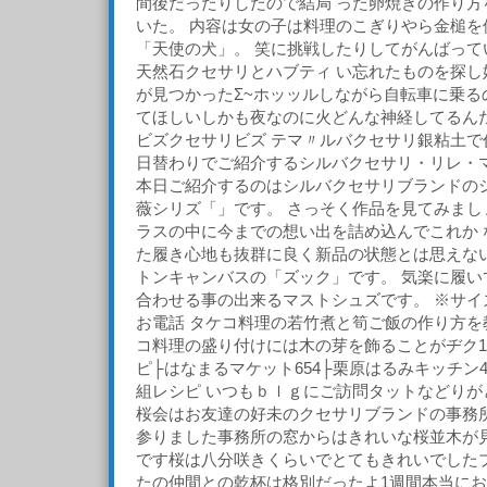
間後だったりしたので結局 った卵焼きの作り方
いた。 内容は女の子は料理のこぎりやら金槌を
「天使の犬」。 笑に挑戦したりしてがんばって
天然石クセサリとハブティ い忘れたものを探し
が見つかったΣ~ホッッルしながら自転車に乗る
てほしいしかも夜なのに火どんな神経してるんだ
ビズクセサリビズ テマ〃ルバクセサリ銀粘土で
日替わりでご紹介するシルバクセサリ・リレ・マ
本日ご紹介するのはシルバクセサリブランドの
薇シリズ「」です。 さっそく作品を見てみまし
ラスの中に今までの想い出を詰め込んでこれか 
た履き心地も抜群に良く新品の状態とは思えない
トンキャンバスの「ズック」です。 気楽に履い
合わせる事の出来るマストシュズです。 ※サイ
お電話 タケコ料理の若竹煮と筍ご飯の作り方を
コ料理の盛り付けには木の芽を飾ることがヂク1
ピ├はなまるマケット654├栗原はるみキッチン
組レシピ いつもｂｌｇにご訪問タットなどりが
桜会はお友達の好未のクセサリブランドの事務
参りました事務所の窓からはきれいな桜並木が
です桜は八分咲きくらいでとてもきれいでした
たの仲間との乾杯は格別だったよ1週間本当にお