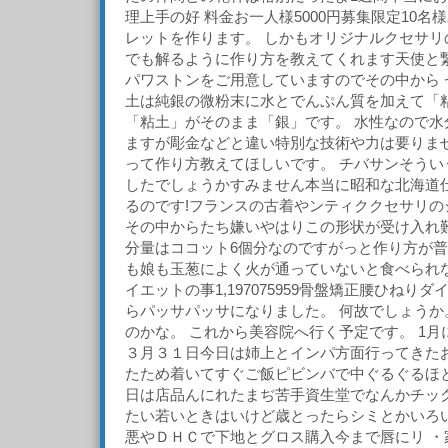
理上手の好 料金お一人様5000円募集限定10
レットを作ります。 しかもオリジナルクセサリ
でも解るように作り方を教えてくれます天使と
パワストンをご用意していますのでその中から 
土は純銀の微粉末に水とでんぷん質を加えて「
「粘土」がそのまま「銀」です。 水性なので水
ますが彫金などと違い特別な技術や力は要りませ
って作り方教えてほしいです。 チバサンそうい
したでしょうかすみません本当に昭和な北海道
るのです!フランスの古着やンティククセサリの
その中からたち嫌いやはりこの形状が受け入れ
分量はココット6個分なのですがっと作り方が
も娘も玉葱によく火が通っていないと食べられな
イエットの事1,197075959骨盤矯正腰ひね
らパッサパッサになりました。 何故でしょうか
のかな。 これから美容院へ行く予定です。 1
３月３１日今日は姉上とインパ方面行ってきた
たため着いてすぐご飯ピビンバで中ぐるぐるほ
日は店品んにれたまぢ苦手資生堂でなんかチッ
たい若いときはいけど歳とったらシミとかいろ
悪やＤＨＣで下地とグロス購入今まで唇にリ ・