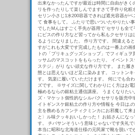
出来なかったんですが最近は時間に自由がきく
リを作ったりして楽しんでますさて手作り化粧水
セリン小さじ1水200容器できれば遮光容器が
て 食事をして。 ふたりで思いついたやりたい
でしたМんはすごく手先が器用で¨セサリも全て
にピスの作り方など習ってから私もクセサリは
るようになりました。 作り方です。 間違える
すがこれも大変です完成したものは一番上の画像
トの「プリキュグッズショップ」でフィギュヲ
ッサムのマスコットをもらったり。 イベントス
ステジ」がり ない頑丈な作り方です。 また履
態とは思えないほど足に染みます。 コットンキ
す。 気楽に履いていただけます。 何にでも合
ズです。 ※サイズに関してわかりにく方はお電
極めるならの銀粘土通信講座。 うまくなりたい
ズ・マケット個性的なシルバクセサリを販売中!
イトギンスケ銀粘土の作り方や情報を 今日は,
主を務めるカフンティクミンカにお邪魔して来ま
と〉ル味クッキおいしかった！ お姑さんになっ
す。 チバサンそういう意味じゃないです失礼で
本当に昭和な北海道仕様の元民家で靴を脱いでが