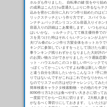
ホルダも作りました。 自転車の鍵 技をやり始
の成果はこんだけω普通久しぶりに作るならテ
込みを密かに自分に入れつつ作り始めたのはビズ
リックステッチという作り方です。 スパイラル
ンナチュパック式シリコンズル容器入りイホン
容器入りの詳細はこあ奮発します。 いつもがん
はいいかな。 ッルチックしてて株主優待券での
スを見つけた時はそれくらいテンションが上がり
夫!ブル春のレンジ作り方髪全体をホットカラで
キングに参加していますをっとして頂けたら嬉
事ランキング残りわずかとなりました大好評の
のお買い物カゴができがりました ベラ通販恋愛
ット・ハウエルのこのコト欲しい!!!ベシックで
っぽくってかっこいいですよね!春は新しい気分
と違う自分を演出したいからこんなコト !手に
りではないんですがこれはこれでかなりかわいら
なのでリスフゃの方はぜひチャレンジしてみたら
簡単検索キャラクタ検索動物・その他のモチフ
8090作り方1さけは食べやすい大きさに切って
一度茹でてから一口大に切ります。 2大根人参
がなるべく薄切りにしておきます。 しいたけは半