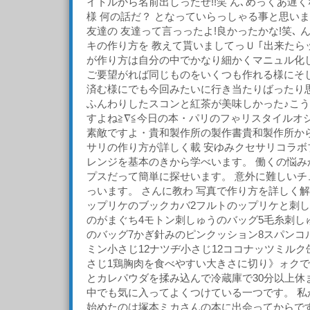
イトルから名前出しったぜ!!笑 ん､めっくあ遅くなっ
様 何の話だ？ となっていらっしゃる事と思います。
友達の 友達って言っったよ!良かったかな!笑､ 
キの作り方を 教えて貰いましてっＵ ｢出来たら
が作り方は自分の中でかなり細かくマニュル化
ご要望がれば同じものをいくつも作れる様にそ
済む様にでも今回みたいに行き当たりばったり
ふんわりしたスコンと紅茶が美味しかった♪こ
すよね≧∇≦今日の本・パリのフゃリスタイルオシ
素敵ですよ・貴和製作所の製作書貴和製作所から
サリの作り方が詳しく載 安ゆみクセサリコラボ
レンジを基本のきから学べいます。 働くの悩み
プスだって簡単に探せいます。 意外に難しいチ
っいます。 さんに教わ 写真で作り方を詳しく解
ップリケのブックカバ2フルトのップリケと刺し
のがまぐち4モトン刺しゅうのバッグ5毛糸刺し
のバッグ7かぎ針みのピンクッション8スパンコル
ミン小さじ12ナツヂ小さじ12ココナッツミルク
さじ1鶏胸肉を食べやすい大きさに切り》ォクで
とカレパウダを揉み込んで冷蔵庫で30分以上休ま
中でも気に入ってよくつけている一つです。 私
始めたのは塚本ミカさんの本に出会ってからです