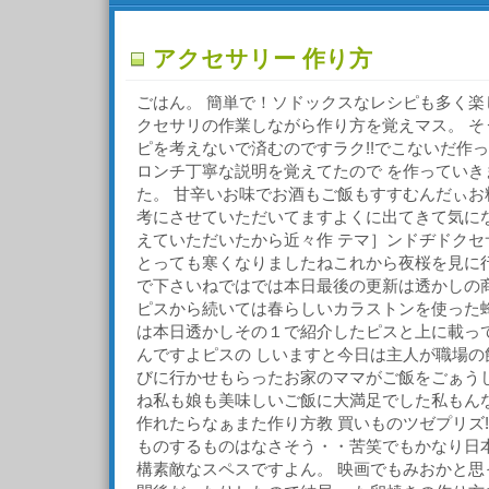
アクセサリー 作り方
ごはん。 簡単で！ソドックスなレシピも多く楽
クセサリの作業しながら作り方を覚えマス。 そ
ピを考えないで済むのですラク!!でこないだ作
ロンチ丁寧な説明を覚えてたので を作っていき
た。 甘辛いお味でお酒もご飯もすすむんだぃお
考にさせていただいてますよくに出てきて気に
えていただいたから近々作 テマ］ンドヂドクセ
とっても寒くなりましたねこれから夜桜を見に
で下さいねではでは本日最後の更新は透かしの
ピスから続いては春らしいカラストンを使った
は本日透かしその１で紹介したピスと上に載っ
んですよピスの しいますと今日は主人が職場の
びに行かせもらったお家のママがご飯をごぁう
ね私も娘も美味しいご飯に大満足でした私もん
作れたらなぁまた作り方教 買いものツゼプリズ
ものするものはなさそう・・苦笑でもかなり日本
構素敵なスペスですよん。 映画でもみおかと思