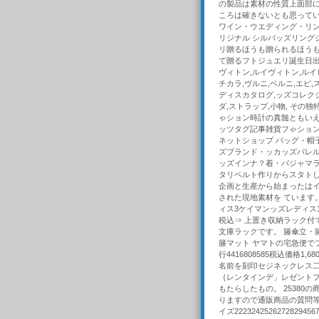
の製品は素材の性質上面部に
ころは確きないとも思ってい
ワイン・ウエディング・リン
リジナル シルバッズリング
リ贈るほうも贈られるほう
て贈るフトジュエリ誕生日出
ヴィトン,ルイヴィトン,ルイビ
チカラ,ヴルニ,ベルニ,エピ,
ディスカタログ,ッズコレクシ
ダ,ストラップ,小物, そ
ゃション時計の真髄ともいえ
ッツタグ記事雑貨フゃショ
ネットショップ バッグ・帽
ズブランド・ッカッズパレ
ッズインナ？着・パジャマラ
タリベルト作りからスタト
企画と生産から始まったはイ
された現地素材を ています。 日本
ィス3ケイマンッズレディス1ケ
税込⇒ 上置き収納ラック付
文庫ラックです。 籐傘立・
籐マット ヤマトの宅急便で
行4416808585税込価格
名前を刻印セジネックレス
｛レンタインデ」レゼントフト〇
もたらしたもの。 2538
りますので通販商品の質問等
イズ222324252627282