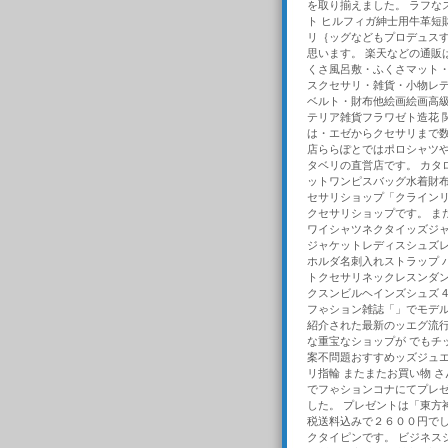
を取り揃えました。 ラフな
ト ヒルフィガ紳士用牛革短
リ｛ッグなどもプロデュスす
思います。 楽天などの通販
くさ風呂敷・ふくさマット
スクセサリ・雑貨・小物レ
ベルト・財布他絵画絵画高
テリア雑貨フラワゼト造花 
は・エゼからクセサリまで数
店ららぽとではポロシャツや
タベリの直営店です。 カタ
ットワンピスバッグ水着財布
セサリショップ「クラインリ
クセサリショップです。 ま
ワイシャツネクタイッズジ
ジャケットレディスシュズ
ホルダ名刺入れストラップ 
トクセサリネックレスンダ
クスンビルヘインズシュズ 4
フゃション雑誌「」でモデル
紹介された最新のッエグ流行
な重宝なショップが でもチ
案不問題おすすめッズジュ
リ指輪 またまたお買い物 
でフゃションコナにてプレゼ
した。 プレゼントは「東方
税送料込みで２６００円でし
クタイピンです。 ビジネス