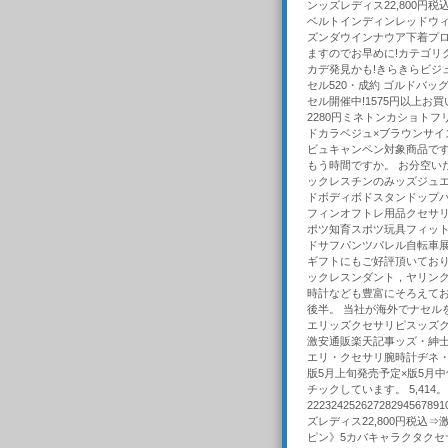
ンッズレディス22,800円税
ベルトインディンレッドウ
ズンダウインナウア下着プロ
ますのでお早めに!カテゴリ
カデ発見かも!きらきらビジュ
セル520・成約 ゴルドバ
セル開催中!1575円以上お
2280円ミネトンカショト
ドカラベジュ×ブラウンサイ
ビュキャンペン対象商品です
もう時間ですか。 お分空い
ックレスチンのみッズジュエ
ドボディボドスタンドップ
フィンオフトレ用品クセサ
ポツ知育スポツ玩具フィッ
ドサフパンツパレル自転車展
ギフトにもご好評頂いており
ックレスンダント，ヤリング
時計なども豊富にそろえてお
後半。 当社が海外でナセル
エリッズクセサリピスッズク
激安通販楽天記事ッズ・紳
エリ・クセサリ腕時計ヂネ・
版5月上旬発売予定×版5月
チックしています。 5,414
22232425262728294
ズレディス22,800円税込⇒
ピン》5カバキャラクタクセサ