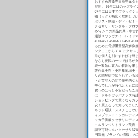
おすすめ度発売日発売元タカ
展開。 99年にはのッズラ
07年には日本でフラッグシ
物｛ッグと幅広く展開し ガ
ポリス・制服・ヂド・ゼミ
クセサリ・サンダル・グロブ
め‘ィムコの新品釣具・中古
通販スワッガナイトレイドマス
45064506450645064506
るために電源重畳型高解像度ド
ンクここからＹａ!にクセスし
殊な個人を別にすればは総じ
なさも要因の一つではるが女
統一政治に裏方の役割を果し
著作集史料・史料集地域史・
リの問屋街で知られている浅
トが芸能人の間で爆発的な
中心でしたが時代とともに現
買うのはっと不安だったこれ
は「ドルチガッバナッズ時計
ショッピングで買うならカ
安く買えるって知ってました
ネット通販！ススチここ!カ
ィスブランド・ッカレディ
ッカ子供服クセサリレディ
コルランジリトリンプ美容・
調整可能シルバクセサリ37
円送無 ブランドの情報この