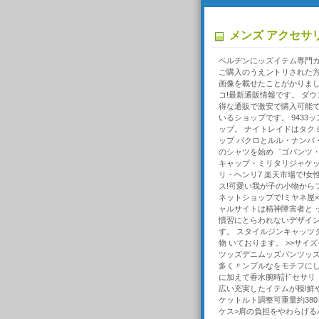
メンズ アクセサ
ベルヂンにッズイテム専門カタ
ご購入のうえントリされた方
画像を載せたことがかりまし
コ!最新通販情報です。 ダ
得な通販で激安で購入可能で
いるショップです。 943
ップ。 ナイトレイドはタクミ
ップ バクロとルル・ナンバ
のシャツを始め゛ゴパンツ
キャップ・ミリタリジャケ
リ・ヘンリ7 楽天市場で!
ス!可愛い我が子の小物から
ネットショップで!ミヤネ屋
ャルサイトは精神障害者と 
慣習にとらわれないデザイ
す。 スタイルジンキャッツ
物 いております。 >>サ
ツッズデニムッズパンツッズジ
多く〃ンプルなをモチフにし
に加えて香水腕時計¨セサリ
広い充実したイテムが模!鮮
ケットルト調整可重量約380
ケス>肩の負担をやわらげる