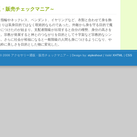
販・販売チェックマニア～
、指輪やネックレス、ペンダント、イヤリングなど、衣類と合わせて身を飾
まりは装身目的ではなく呪術的なものであった。外敵から身を守る目的で魔
身につけたのが始まり。支配者階級が出現すると自分の権勢、身分の高さを
た。宗教が発展すると神とのつながりを目的として十字架など宗教的なシン
る。さらに社会が裕福になると一般階級の人間も身につけるようになり、や
純粋に美しさを目的とした物に変化した。
© 2006 アクセサリー通販・販売チェックマニア～ | Design by:
styleshout
| Valid
XHTML
|
CSS