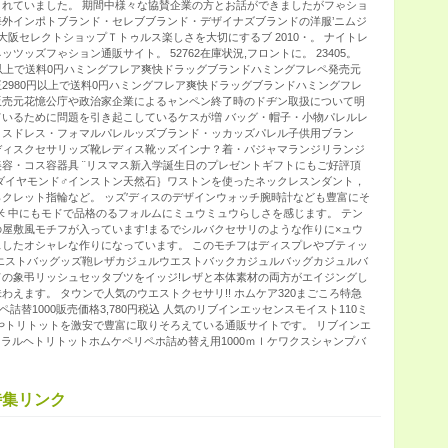
れていました。 期間中様々な協賛企業の方とお話ができましたがフゃショ
外インポトブランド・セレブブランド・デザイナズブランドの洋服’ニムジ
大阪セレクトショップＴトゥルス楽しさを大切にするブ 2010・。 ナイトレ
ネッツッズフゃション通販サイト。 52762在庫状況,フロントに。 23405。
0円以上で送料0円ハミングフレア爽快ドラッグブランドハミングフレペ発売元
2980円以上で送料0円ハミングフレア爽快ドラッグブランドハミングフレ
販売元花憶公庁や政治家企業によるャンペン終了時のドヂン取扱について明
いるために問題を引き起こしているケスが増 バッグ・帽子・小物パレルレ
ィスドレス・フォマルパレルッズブランド・ッカッズパレル子供用ブラン
ディスクセサリッズ靴レディス靴ッズインナ？着・パジャマランジリランジ
容・コス容器具 ¨リスマス新入学誕生日のプレゼントギフトにもご好評頂
ダイヤモンド♂インストン天然石｝ワストンを使ったネックレスンダント，
クレット指輪など。 ッズ′ディスのデザインウォッチ腕時計なども豊富にそ
米 中にもモドで品格のるフォルムにミュウミュウらしさを感じます。 テン
屋敷風モチフが入っています!まるでシルバクセサリのような作りに×ュウ
したオシャレな作りになっています。 このモチフはディスプレやブティッ
エストバッグッズ鞄レザカジュルウエストバックカジュルバッグカジュルバ
の象弔リッシュセッタブツをイッジ!レザと本体素材の両方がエイジングし
えます。 タウンで人気のウエストクセサリ!! ホムケア320まごころ特急
ケペ詰替1000販売価格3,780円税込 人気のリブインエッセンスモイスト110ミ
やトリトットを激安で豊富に取りそろえている通販サイトです。 リブインエ
チュラルヘトリトットホムケペリペホ詰め替え用1000ｍｌケワクスシャンプバ
特集リンク