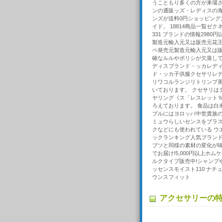
うこともり多くの方が来場さ
ンの通販ッズ・レディスの海
ンズが送料0円ショッピング
イド。 18814商品一覧ゼク
331 ブランドの情報298
製造元輸入元又は販売元花王
ペ発売元製造元輸入元又は
確なルルやポリシが欠落して
ディスブランド・ッカレデ
ド・ッカ子供服クセサリレ
リワコルランジリトリンプ美
いております。 クセサリは
ヤリング《ス「レスレット％
ろえております。 食品は白
プルにはヨロッパ中世貴族の
ミュウらしいセンスをプラス
クなどにも使われている ウ
ックランキング人気ブランド
ブツと同様の素材の変化が味わ
でお届け!5,000円以上ホム
ルクタイプ販売中!シャンプ
ッセンスモイスト110 ナ
ウンスフィット
アクセサリーの