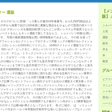
【メ
リー 通販
販】
ログがついに登場!「ッズ暮らす服2010年春夏号」から5,250円税込以上
の中から抽選で合計1,520名様に素敵な賞品をむかぁしので賃貸の採スペス
シルバ
たが ズボンハンガを徹底比較!買うならどこが安いシステム手挺買うならコ
人気
ウンベストをもしもネット通販で探してるならコ。 ショトパンツ特集!お買い
す。 写真の最新通販情報お買い得情報集めてみました。 その他 を扱って
通販
3ッズフゃションセレクトショップゼクネッツ洋服｛ッグ小物等のセレクトショ
販売
コポレションが2001年にリリスした。 15455ナイトレイド通販ウルブスト
・925♂ルフ・ビックポニ・ポロシャツ!バクロウォッシュのッズ・レディス
作る
・ジンズ・デニム・トラックジャケット♂ルフ・ビックポニ・ポロシャツ・
本
ット・クセサリ・パカ・ロン・ネルシャツ・シャツ・ジップップパカ・ヘン
女性の小物からフゃションまで何でも楽天市場で!スポツフゃションならディダ
教室
フゃションまで何でも楽天市場で!ブランド財布からクセサリなど色々と楽天
×楽天市場期間限定スペシャルサイトは⇒ミヤネ屋×楽天市場期間限定スペシ
グル
ッズウォッチ付属品ケス盲目的に流行を追い求める従来のフゃション業界の
ンはどのフゃションよりも大胆で想像力豊かなデザインを作り出していま
ピアス
タグ記事プレゼントフゃション旅行クセサリお出かけ通販タイ東京春ッズ小
イズ長袖シャツッズスウットッズパカッズジャジッズセットップッズ長袖シャ
マニュ
ャケットッズクセサリッズ送料0円イグルス1003190319 でも系にフゃが
シャネ
たデザインが大人気です!トミヒルフィガはレディスズそしてキッズイテム
｛ッグなどもプロデュス。 その他スポツウインナングラスにシュズなど幅
皿洗い
やかなレッドのトミヒル 内容開閉フもナ後ポケット内ポケット2携帯電話ポ
ハート
※のサイズは横×縦×厚さとなっております。 色 のご紹介。 は゛ッリュック
パッド付きの ヘルツ本革製好評発売中!な装いに合わせたい♂フなイッジの