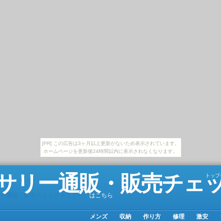
[PR] この広告は3ヶ月以上更新がないため表示されています。
ホームページを更新後24時間以内に表示されなくなります。
サリー通販・販売チェ
トップ
リー通販・販売チェックマニア～」
はこちら
メンズ
収納
作り方
修理
激安