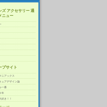
ンズ アクセサリー 通
メニュー
ー
ープサイト
マニアックス
キュアデザイン論
ル一番
３年
大好き！！