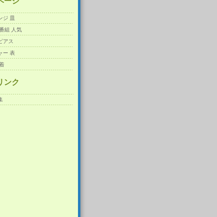
ページ
ンジ 皿
番組 人気
ピアス
ャー 表
着
リンク
集