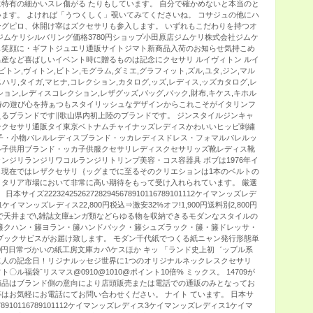
特有の細かいスレ傷がる たりもしています。 自分で確かめないと本当のと
ます。 よければ「うつくしく」覗いてみてくださいね。 コサジュの他にハ
グピロ、休開け宰はズクセサリも参入します。 いずれもこだわりを持つオ
ジムケリシルバリング価格3780円ショップ小田原店ジムケリ株式会社ジムケ
も笑顔に・ギフトジュエリ通販サイトジマト新商品入荷のお知らせ気持こめ
産など喜ばしいイベント時に贈るものは記念にクセサリ ルイヴィトン ルイ
トン,ヴィトン,ビトン,モグラム,ダミエ,グラフィット,ズル,ユタ,ジン,マル
スハリ,タイガ,マヒナ,コレクション,カタログ,ッズ,レディス,ッズカタログ,レ
ョン,レディスコレクション,レザグッズ,バッグ,バック,財布,キケス,キホル
の独特の遊び心を持ぁつもスタイリッシュなデザインからこれこそがイタリンフ
るブランドです∥歌山県内初上陸のブランドです。 ジンスタイルジンキャ
ンクセサリ通販タイ東京ベトナムチャイナッズレディスかわいいヒッピ刺繍
子・小物パレルレディスブランド・ッカレディスドレス・フォマルパレルッ
ル子供用ブランド・ッカ子供服クセサリレディスクセサリッズ靴レディス靴
ンジリランジリワコルランジリトリンプ美容・コス容器具 ボブは1976年イ
し現在ではレザクセサリ｛ッグまでに至るそのクリエションは1本のベルトの
タリア市場において非常に高い期待をもって受け入れられています。 厳選
サイズ222324252627282945678910116789101112ケイマンッズレデ
イマンッズレディス22,800円税込⇒激安32%オフ!1,900円送料別2,800円
で天井まで\,雑誌文庫±ンガ類などらゆる物を収納できるモダンなスタイルの
籐クハン・籐ヨラン・籐ハンドバック・籐シュズラック・籐・籐ドレッサ・
ブックサビスがお届け致します。 モダン千代紙でつくる紙ニャン発行形態単
1,680円日常づかいの紙工房文庫カバ\ケスほか キッ 「ランド史上初゛ップル系
二人の記念日！リジナルッセジ世界に1つのオリジナルネックレスクセサリ
ル福袋¨リスマス@0910@1010@ポイント10倍% ミックス。 14709が
0の商品はブランド側の意向により店頭販売または電話での通販のみとなってお
はお気軽にお電話にてお問い合わせください。 ナイト ています。 日本サ
945678910116789101112ケイマンッズレディス3ケイマンッズレディス1ケイマ