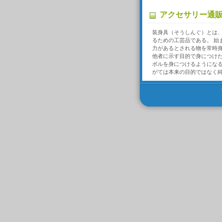
アクセサリー通
装身具（そうしんぐ）とは
るための工芸品である。 始
力があるとされる物を常時
他者に示す目的で身につけ
ボルを身につけるようにな
がては本来の目的ではなく